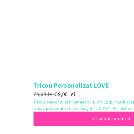
Tricou Personalizat LOVE
79,00 lei
59,00 lei
Tricou personalizat romantic - L O V EExprimă-ți drag
tricou personalizat cu mesajul "L O V E"! Perfect pen
Vizualizați produsul