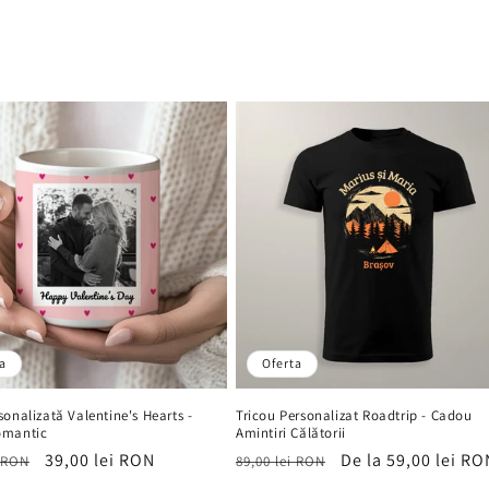
a
Oferta
onalizată Valentine's Hearts -
Tricou Personalizat Roadtrip - Cadou
omantic
Amintiri Călătorii
Preț
39,00 lei RON
Preț
Preț
De la 59,00 lei RO
i RON
89,00 lei RON
it
de
obișnuit
de