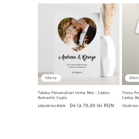
vânzare
Oferta
Ofert
Tablou Personalizat Inima Mea - Cadou
Tricou Pe
Romantic Cuplu
Cadou R
Preț
Preț
De la 70,00 lei RON
Preț
160,00 lei RON
79,00 le
obișnuit
de
obișnu
vânzare