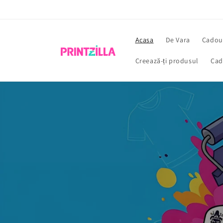
Sari la
conținut
Acasa
De Vara
Cadour
Creează-ți produsul
Cad