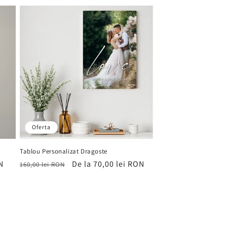
vânzare
Oferta
a
Tablou Personalizat Dragoste
N
Preț
Preț
De la 70,00 lei RON
160,00 lei RON
obișnuit
de
vânzare