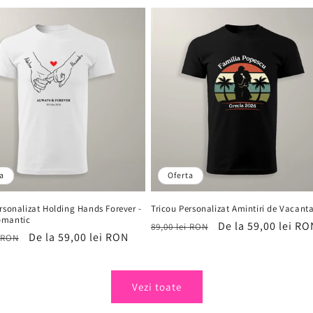
vânzare
vânzare
a
Oferta
rsonalizat Holding Hands Forever -
Tricou Personalizat Amintiri de Vacant
omantic
Preț
Preț
De la 59,00 lei RO
89,00 lei RON
Preț
De la 59,00 lei RON
i RON
obișnuit
de
it
de
vânzare
vânzare
Vezi toate