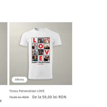
Oferta
Tricou Personalizat LOVE
Preț
Preț
De la 59,00 lei RON
79,00 lei RON
N
obișnuit
de