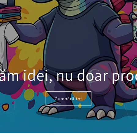
ăm idei, nu doar pr
Cumpără tot