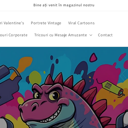
Bine ați venit în magazinul nostru
i Valentine's
Portrete Vintage
Viral Cartoons
ouri Corporate
Tricouri cu Mesaje Amuzante
Contact