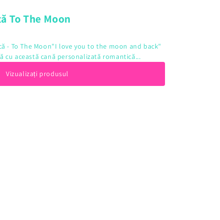
tă To The Moon
că - To The Moon"I love you to the moon and back"
ită cu această cană personalizată romantică...
Vizualizați produsul