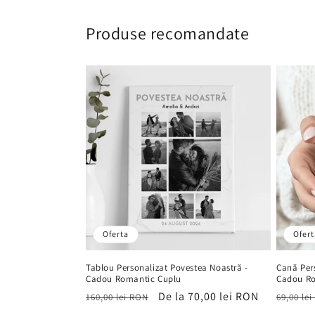
Produse recomandate
Oferta
Ofert
Tablou Personalizat Povestea Noastră -
Cană Pers
Cadou Romantic Cuplu
Cadou R
Preț
Preț
De la 70,00 lei RON
Preț
160,00 lei RON
69,00 le
obișnuit
de
obișnu