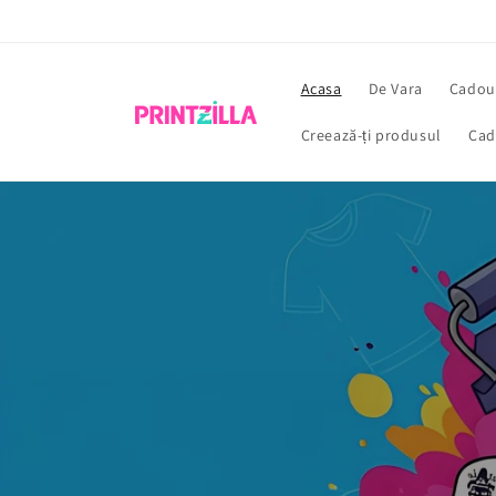
Sari la
conținut
Acasa
De Vara
Cadour
Creează-ți produsul
Cad