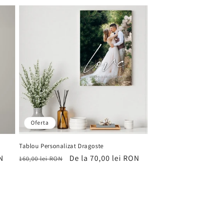
vânzare
Oferta
a
Tablou Personalizat Dragoste
N
Preț
Preț
De la 70,00 lei RON
160,00 lei RON
obișnuit
de
vânzare