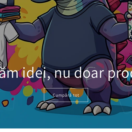
ăm idei, nu doar pr
Cumpără tot