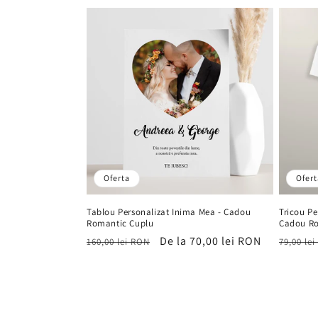
vânzare
Oferta
Ofert
Tablou Personalizat Inima Mea - Cadou
Tricou Pe
Romantic Cuplu
Cadou R
Preț
Preț
De la 70,00 lei RON
Preț
160,00 lei RON
79,00 le
obișnuit
de
obișnu
vânzare