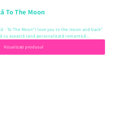
tă To The Moon
că - To The Moon"I love you to the moon and back"
ită cu această cană personalizată romantică...
Vizualizați produsul