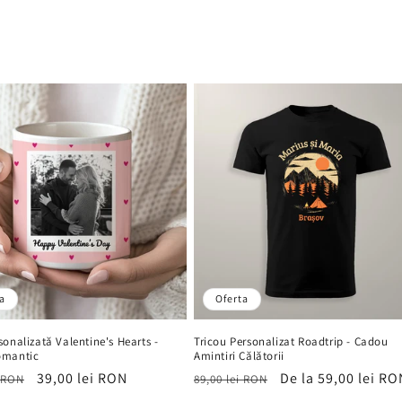
a
Oferta
onalizată Valentine's Hearts -
Tricou Personalizat Roadtrip - Cadou
omantic
Amintiri Călătorii
Preț
39,00 lei RON
Preț
Preț
De la 59,00 lei RO
i RON
89,00 lei RON
it
de
obișnuit
de