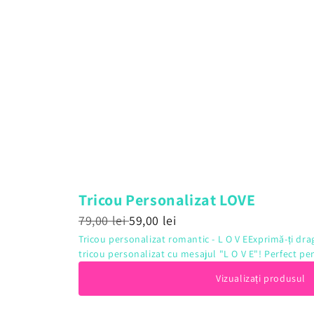
Tricou Personalizat LOVE
79,00 lei
59,00 lei
Tricou personalizat romantic - L O V EExprimă-ți drag
tricou personalizat cu mesajul "L O V E"! Perfect pen
Vizualizați produsul