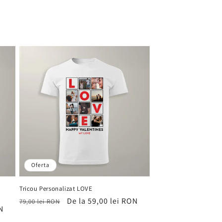
Oferta
Tricou Personalizat LOVE
Preț
Preț
De la 59,00 lei RON
79,00 lei RON
N
obișnuit
de