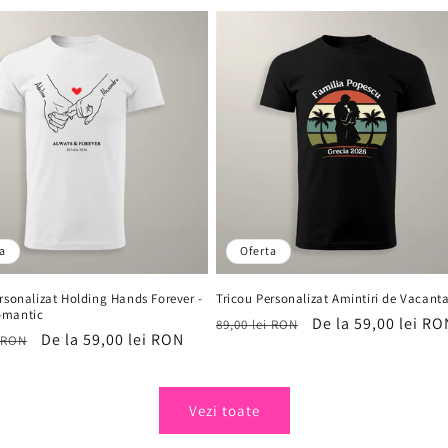
vânzare
vânzare
a
Oferta
rsonalizat Holding Hands Forever -
Tricou Personalizat Amintiri de Vacant
omantic
Preț
Preț
De la 59,00 lei RO
89,00 lei RON
Preț
De la 59,00 lei RON
i RON
obișnuit
de
it
de
vânzare
vânzare
Vezi toate