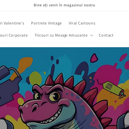
Bine ați venit în magazinul nostru
i Valentine's
Portrete Vintage
Viral Cartoons
ouri Corporate
Tricouri cu Mesaje Amuzante
Contact