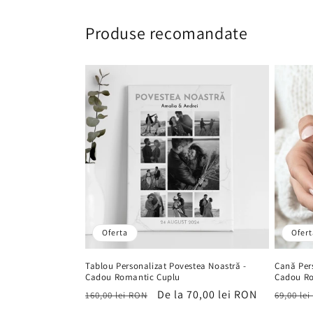
Produse recomandate
Oferta
Ofert
Tablou Personalizat Povestea Noastră -
Cană Pers
Cadou Romantic Cuplu
Cadou R
Preț
Preț
De la 70,00 lei RON
Preț
160,00 lei RON
69,00 le
obișnuit
de
obișnu