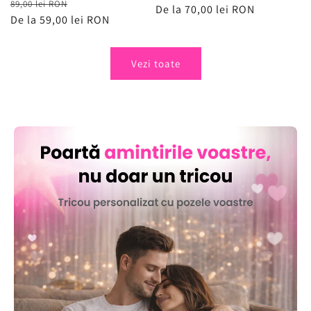
Preț
Preț
89,00 lei RON
obișnuit
De la 70,00 lei RON
de
obișnuit
De la 59,00 lei RON
de
vânzare
vânzare
Vezi toate