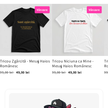
Vânzare
Vânzare
Tricou Zgârcită - Mesaj Haios
Tricou Niciuna ca Mine -
Tr
Românesc
Mesaj Haios Românesc
R
99,00 lei
49,00 lei
99,00 lei
49,00 lei
99