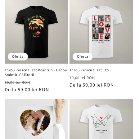
Oferta
Oferta
Tricou Personalizat Roadtrip - Cadou
Tricou Personalizat LOVE
Amintiri Călătorii
Preț
Preț
79,00 lei RON
Preț
Preț
89,00 lei RON
obișnuit
De la 59,00 lei RON
de
obișnuit
De la 59,00 lei RON
de
vânzare
vânzare