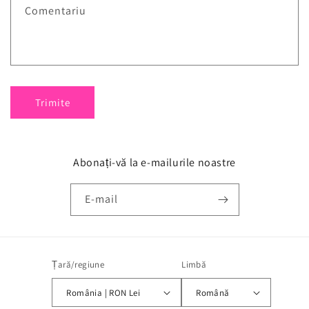
Comentariu
Trimite
Abonați-vă la e-mailurile noastre
E-mail
Țară/regiune
Limbă
România | RON Lei
Română