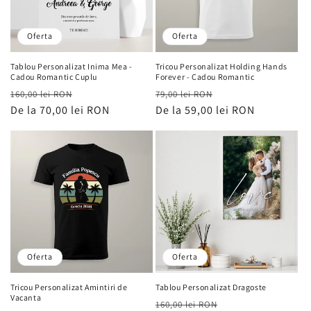
Oferta
Oferta
Tablou Personalizat Inima Mea -
Tricou Personalizat Holding Hands
Cadou Romantic Cuplu
Forever - Cadou Romantic
Preț
Preț
Preț
Preț
160,00 lei RON
79,00 lei RON
obișnuit
De la 70,00 lei RON
de
obișnuit
De la 59,00 lei RON
de
vânzare
vânzare
Oferta
Oferta
Tricou Personalizat Amintiri de
Tablou Personalizat Dragoste
Vacanta
Preț
Preț
160,00 lei RON