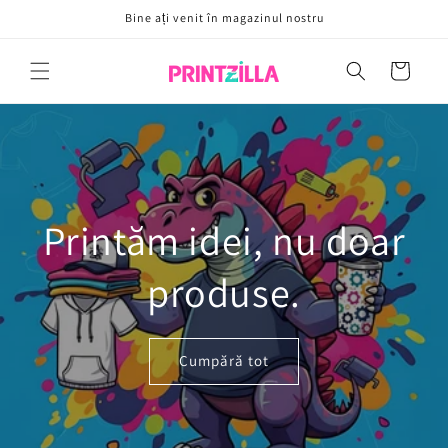
Sari la
Bine ați venit în magazinul nostru
conținut
Coș
Printăm idei, nu doar
produse.
Cumpără tot