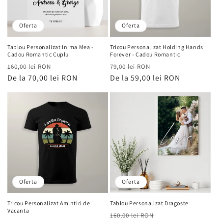
Oferta
Oferta
Tablou Personalizat Inima Mea -
Tricou Personalizat Holding Hands
Cadou Romantic Cuplu
Forever - Cadou Romantic
Preț
Preț
Preț
Preț
160,00 lei RON
79,00 lei RON
obișnuit
De la 70,00 lei RON
de
obișnuit
De la 59,00 lei RON
de
vânzare
vânzare
Oferta
Oferta
Tricou Personalizat Amintiri de
Tablou Personalizat Dragoste
Vacanta
Preț
Preț
160,00 lei RON