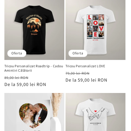
Oferta
Oferta
Tricou Personalizat Roadtrip - Cadou
Tricou Personalizat LOVE
Amintiri Călătorii
Preț
Preț
79,00 lei RON
Preț
Preț
89,00 lei RON
obișnuit
De la 59,00 lei RON
de
obișnuit
De la 59,00 lei RON
de
vânzare
vânzare