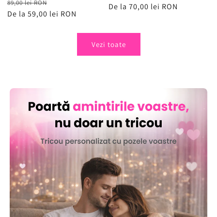
Preț
Preț
89,00 lei RON
obișnuit
De la 70,00 lei RON
de
obișnuit
De la 59,00 lei RON
de
vânzare
vânzare
Vezi toate