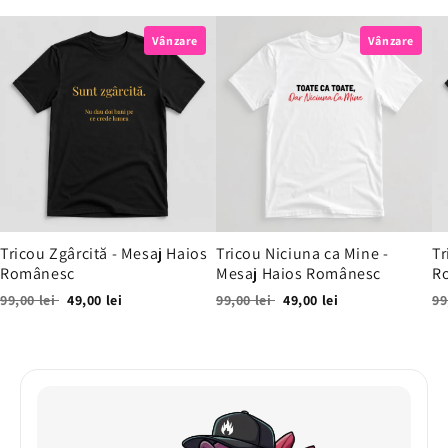
Vânzare
Vânzare
Tricou Zgârcită - Mesaj Haios
Tricou Niciuna ca Mine -
Tr
Românesc
Mesaj Haios Românesc
R
99,00 lei
49,00 lei
99,00 lei
49,00 lei
99