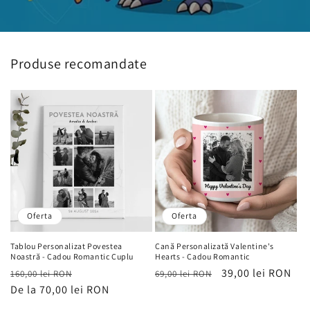
Produse recomandate
Oferta
Oferta
Tablou Personalizat Povestea
Cană Personalizată Valentine's
Noastră - Cadou Romantic Cuplu
Hearts - Cadou Romantic
Preț
Preț
Preț
Preț
39,00 lei RON
160,00 lei RON
69,00 lei RON
obișnuit
De la 70,00 lei RON
de
obișnuit
de
vânzare
vânzare