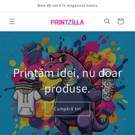
Sari la
Bine ați venit în magazinul nostru
conținut
Coș
Printăm idei, nu doar
produse.
Cumpără tot