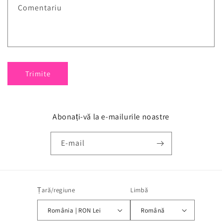
Comentariu
Trimite
Abonați-vă la e-mailurile noastre
E-mail
Țară/regiune
Limbă
România | RON Lei
Română