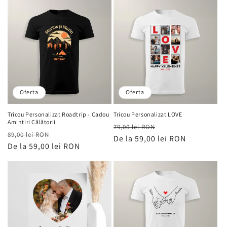
Oferta
Oferta
Tricou Personalizat Roadtrip - Cadou
Tricou Personalizat LOVE
Amintiri Călătorii
Preț
Preț
79,00 lei RON
Preț
Preț
89,00 lei RON
obișnuit
De la 59,00 lei RON
de
obișnuit
De la 59,00 lei RON
de
vânzare
vânzare