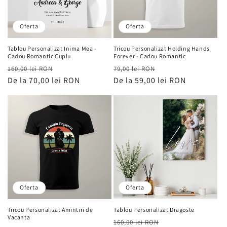
Oferta
Oferta
Tablou Personalizat Inima Mea -
Tricou Personalizat Holding Hands
Cadou Romantic Cuplu
Forever - Cadou Romantic
Preț
Preț
Preț
Preț
160,00 lei RON
79,00 lei RON
obișnuit
De la 70,00 lei RON
de
obișnuit
De la 59,00 lei RON
de
vânzare
vânzare
Oferta
Oferta
Tricou Personalizat Amintiri de
Tablou Personalizat Dragoste
Vacanta
Preț
Preț
160,00 lei RON