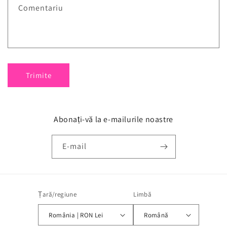
Comentariu
Trimite
Abonați-vă la e-mailurile noastre
E-mail
Țară/regiune
Limbă
România | RON Lei
Română