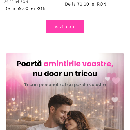
Preț
Preț
89,00 lei RON
obișnuit
De la 70,00 lei RON
de
obișnuit
De la 59,00 lei RON
de
vânzare
vânzare
Vezi toate