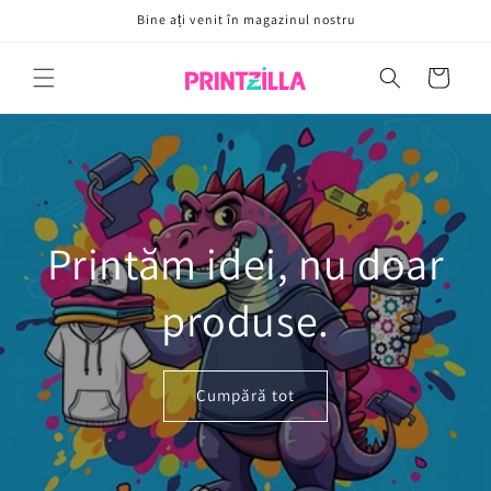
Sari la
Bine ați venit în magazinul nostru
conținut
Coș
Printăm idei, nu doar
produse.
Cumpără tot