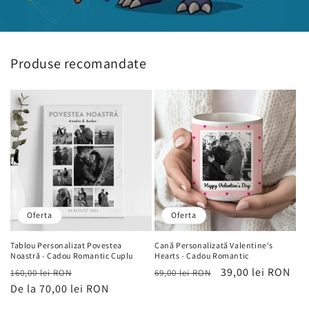
Produse recomandate
Oferta
Oferta
Tablou Personalizat Povestea
Cană Personalizată Valentine's
Noastră - Cadou Romantic Cuplu
Hearts - Cadou Romantic
Preț
Preț
Preț
Preț
39,00 lei RON
160,00 lei RON
69,00 lei RON
obișnuit
De la 70,00 lei RON
de
obișnuit
de
vânzare
vânzare