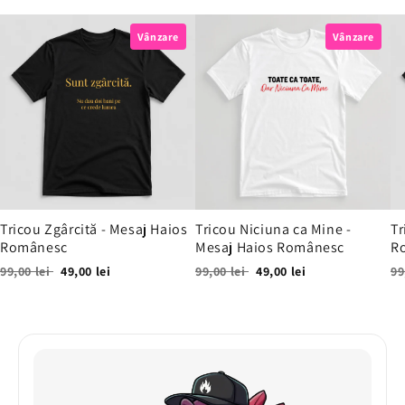
Vânzare
Vânzare
Tricou Zgârcită - Mesaj Haios
Tricou Niciuna ca Mine -
Tr
Românesc
Mesaj Haios Românesc
R
99,00 lei
49,00 lei
99,00 lei
49,00 lei
99