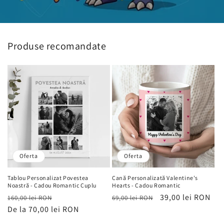
Produse recomandate
Oferta
Oferta
Tablou Personalizat Povestea
Cană Personalizată Valentine's
Noastră - Cadou Romantic Cuplu
Hearts - Cadou Romantic
Preț
Preț
Preț
Preț
39,00 lei RON
160,00 lei RON
69,00 lei RON
obișnuit
De la 70,00 lei RON
de
obișnuit
de
vânzare
vânzare