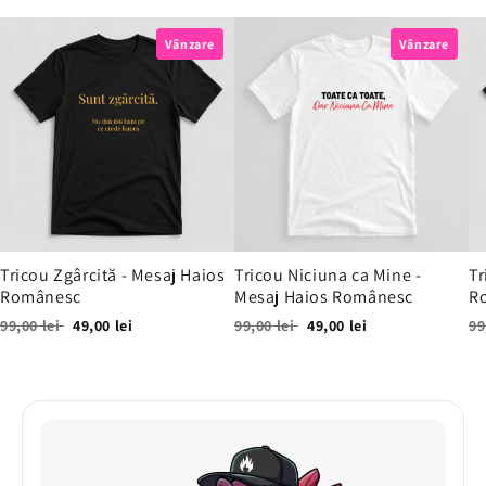
Vânzare
Vânzare
Tricou Zgârcită - Mesaj Haios
Tricou Niciuna ca Mine -
Tr
Românesc
Mesaj Haios Românesc
R
99,00 lei
49,00 lei
99,00 lei
49,00 lei
99