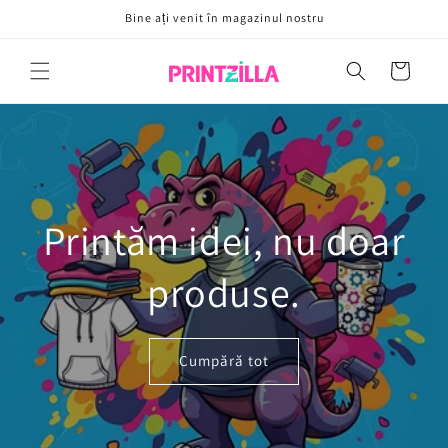
Sari la
Bine ați venit în magazinul nostru
conținut
Coș
Printăm idei, nu doar
produse.
Cumpără tot