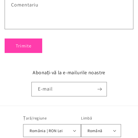
Comentariu
Trimite
Abonați-vă la e-mailurile noastre
E-mail
Țară/regiune
Limbă
România | RON Lei
Română