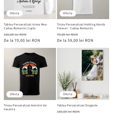
Oferta
Oferta
Tablou Personalizat Inima Mea -
Tricou Personalizat Holding Hands
Cadou Romantic Cuplu
Forever - Cadou Romantic
Preț
Preț
Preț
Preț
160,00 lei RON
79,00 lei RON
obișnuit
De la 70,00 lei RON
de
obișnuit
De la 59,00 lei RON
de
vânzare
vânzare
Oferta
Oferta
Tricou Personalizat Amintiri de
Tablou Personalizat Dragoste
Vacanta
Preț
Preț
160,00 lei RON