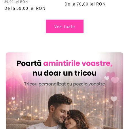
Preț
Preț
89,00 lei RON
obișnuit
De la 70,00 lei RON
de
obișnuit
De la 59,00 lei RON
de
vânzare
vânzare
Vezi toate