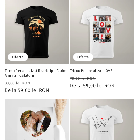
Oferta
Oferta
Tricou Personalizat Roadtrip - Cadou
Tricou Personalizat LOVE
Amintiri Călătorii
Preț
Preț
79,00 lei RON
Preț
Preț
89,00 lei RON
obișnuit
De la 59,00 lei RON
de
obișnuit
De la 59,00 lei RON
de
vânzare
vânzare