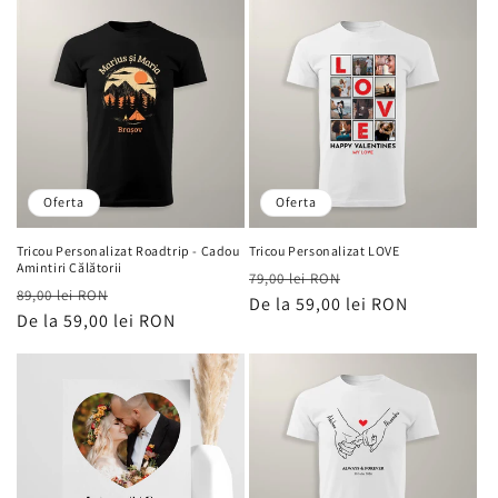
Oferta
Oferta
Tricou Personalizat Roadtrip - Cadou
Tricou Personalizat LOVE
Amintiri Călătorii
Preț
Preț
79,00 lei RON
Preț
Preț
89,00 lei RON
obișnuit
De la 59,00 lei RON
de
obișnuit
De la 59,00 lei RON
de
vânzare
vânzare