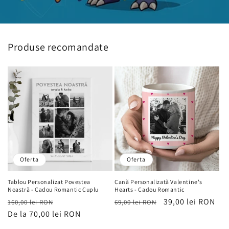
Produse recomandate
Oferta
Oferta
Tablou Personalizat Povestea
Cană Personalizată Valentine's
Noastră - Cadou Romantic Cuplu
Hearts - Cadou Romantic
Preț
Preț
Preț
Preț
39,00 lei RON
160,00 lei RON
69,00 lei RON
obișnuit
De la 70,00 lei RON
de
obișnuit
de
vânzare
vânzare