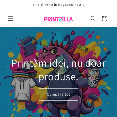
Sari la
Bine ați venit în magazinul nostru
conținut
Coș
Printăm idei, nu doar
produse.
Cumpără tot