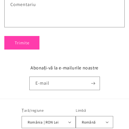
Comentariu
Trimite
Abonați-vă la e-mailurile noastre
E-mail
Țară/regiune
Limbă
România | RON Lei
Română