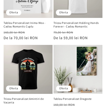
Oferta
Oferta
Tablou Personalizat Inima Mea -
Tricou Personalizat Holding Hands
Cadou Romantic Cuplu
Forever - Cadou Romantic
Preț
Preț
Preț
Preț
160,00 lei RON
79,00 lei RON
obișnuit
De la 70,00 lei RON
de
obișnuit
De la 59,00 lei RON
de
vânzare
vânzare
Oferta
Oferta
Tricou Personalizat Amintiri de
Tablou Personalizat Dragoste
Vacanta
Preț
Preț
160,00 lei RON