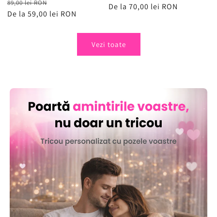
Preț
Preț
89,00 lei RON
obișnuit
De la 70,00 lei RON
de
obișnuit
De la 59,00 lei RON
de
vânzare
vânzare
Vezi toate