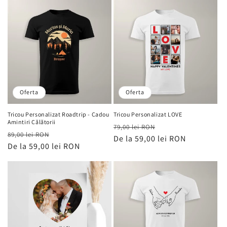
Oferta
Oferta
Tricou Personalizat Roadtrip - Cadou
Tricou Personalizat LOVE
Amintiri Călătorii
Preț
Preț
79,00 lei RON
Preț
Preț
89,00 lei RON
obișnuit
De la 59,00 lei RON
de
obișnuit
De la 59,00 lei RON
de
vânzare
vânzare