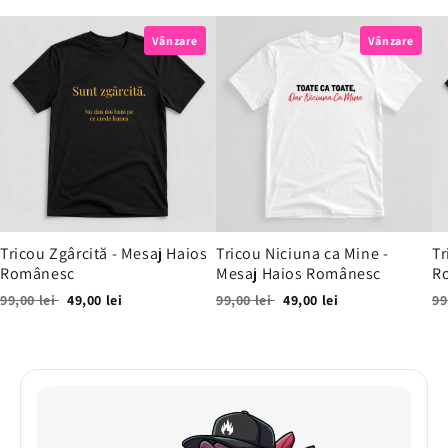
Vânzare
Vânzare
Tricou Zgârcită - Mesaj Haios
Tricou Niciuna ca Mine -
Tr
Românesc
Mesaj Haios Românesc
R
99,00 lei
49,00 lei
99,00 lei
49,00 lei
99