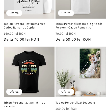
Oferta
Oferta
Tablou Personalizat Inima Mea -
Tricou Personalizat Holding Hands
Cadou Romantic Cuplu
Forever - Cadou Romantic
Preț
Preț
Preț
Preț
160,00 lei RON
79,00 lei RON
obișnuit
De la 70,00 lei RON
de
obișnuit
De la 59,00 lei RON
de
vânzare
vânzare
Oferta
Oferta
Tricou Personalizat Amintiri de
Tablou Personalizat Dragoste
Vacanta
Preț
Preț
160,00 lei RON