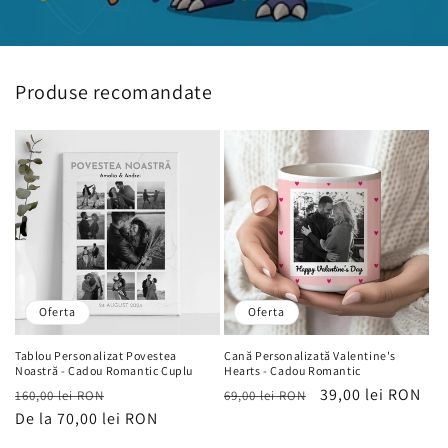
Produse recomandate
Oferta
Oferta
Tablou Personalizat Povestea
Cană Personalizată Valentine's
Noastră - Cadou Romantic Cuplu
Hearts - Cadou Romantic
Preț
Preț
Preț
Preț
39,00 lei RON
160,00 lei RON
69,00 lei RON
obișnuit
De la 70,00 lei RON
de
obișnuit
de
vânzare
vânzare