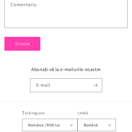
Comentariu
Trimite
Abonați-vă la e-mailurile noastre
E-mail
Țară/regiune
Limbă
România | RON Lei
Română