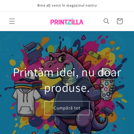
Sari la
Bine ați venit în magazinul nostru
conținut
Coș
Printăm idei, nu doar
produse.
Cumpără tot