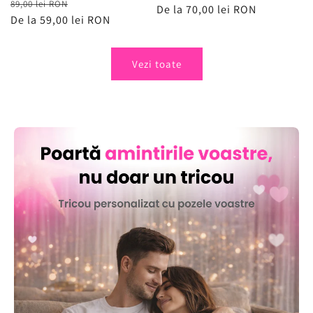
Preț
Preț
89,00 lei RON
obișnuit
De la 70,00 lei RON
de
obișnuit
De la 59,00 lei RON
de
vânzare
vânzare
Vezi toate