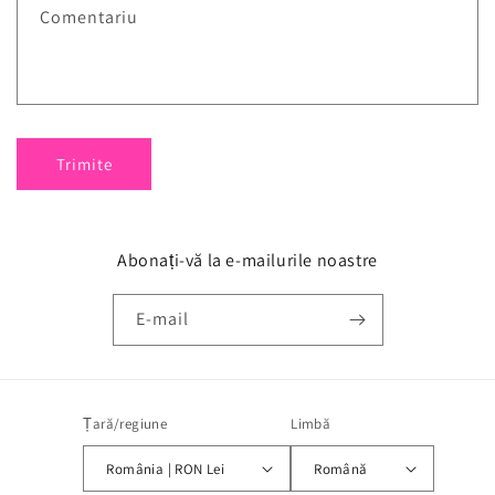
Comentariu
Trimite
Abonați-vă la e-mailurile noastre
E-mail
Țară/regiune
Limbă
România | RON Lei
Română