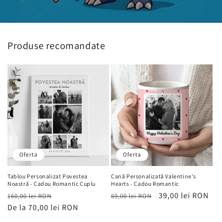
Produse recomandate
Oferta
Oferta
Tablou Personalizat Povestea
Cană Personalizată Valentine's
Noastră - Cadou Romantic Cuplu
Hearts - Cadou Romantic
Preț
Preț
Preț
Preț
39,00 lei RON
160,00 lei RON
69,00 lei RON
obișnuit
De la 70,00 lei RON
de
obișnuit
de
vânzare
vânzare