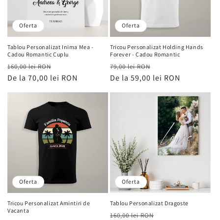
Oferta
Oferta
Tablou Personalizat Inima Mea -
Tricou Personalizat Holding Hands
Cadou Romantic Cuplu
Forever - Cadou Romantic
Preț
Preț
Preț
Preț
160,00 lei RON
79,00 lei RON
obișnuit
De la 70,00 lei RON
de
obișnuit
De la 59,00 lei RON
de
vânzare
vânzare
Oferta
Oferta
Tricou Personalizat Amintiri de
Tablou Personalizat Dragoste
Vacanta
Preț
Preț
160,00 lei RON