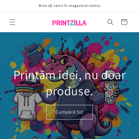
Sari la
Bine ați venit în magazinul nostru
conținut
Coș
Printăm idei, nu doar
produse.
Cumpără tot