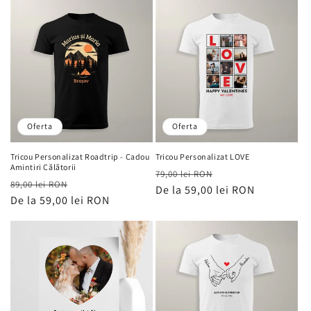
Oferta
Oferta
Tricou Personalizat Roadtrip - Cadou
Tricou Personalizat LOVE
Amintiri Călătorii
Preț
Preț
79,00 lei RON
Preț
Preț
89,00 lei RON
obișnuit
De la 59,00 lei RON
de
obișnuit
De la 59,00 lei RON
de
vânzare
vânzare