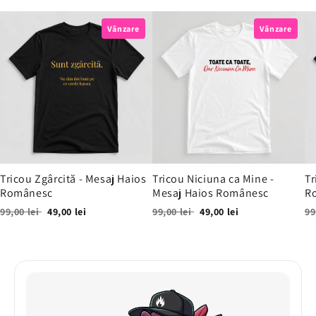
Vânzare
Vânzare
Tricou Zgârcită - Mesaj Haios
Tricou Niciuna ca Mine -
Tr
Românesc
Mesaj Haios Românesc
R
99,00 lei
49,00 lei
99,00 lei
49,00 lei
99