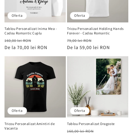
Oferta
Oferta
Tablou Personalizat Inima Mea -
Tricou Personalizat Holding Hands
Cadou Romantic Cuplu
Forever - Cadou Romantic
Preț
Preț
Preț
Preț
160,00 lei RON
79,00 lei RON
obișnuit
De la 70,00 lei RON
de
obișnuit
De la 59,00 lei RON
de
vânzare
vânzare
Oferta
Oferta
Tricou Personalizat Amintiri de
Tablou Personalizat Dragoste
Vacanta
Preț
Preț
160,00 lei RON