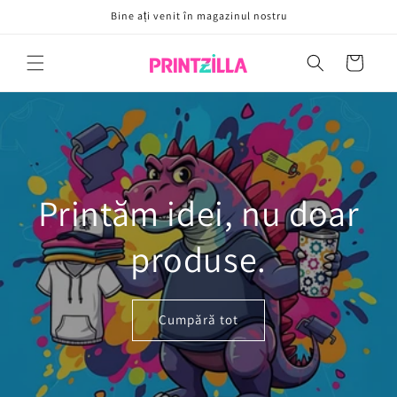
Sari la
Bine ați venit în magazinul nostru
conținut
Coș
Printăm idei, nu doar
produse.
Cumpără tot