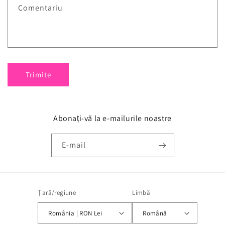
Comentariu
Trimite
Abonați-vă la e-mailurile noastre
E-mail
Țară/regiune
Limbă
România | RON Lei
Română