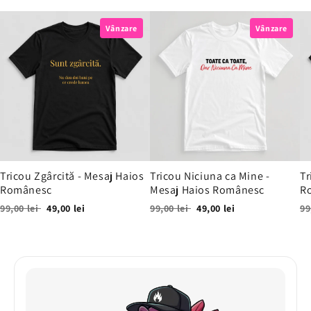
Vânzare
Vânzare
Tricou Zgârcită - Mesaj Haios
Tricou Niciuna ca Mine -
Tr
Românesc
Mesaj Haios Românesc
R
99,00 lei
49,00 lei
99,00 lei
49,00 lei
99