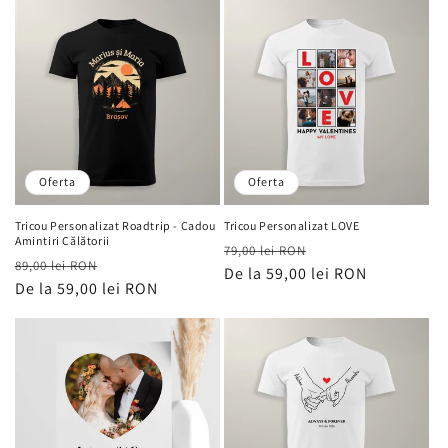
Oferta
Oferta
Tricou Personalizat Roadtrip - Cadou
Tricou Personalizat LOVE
Amintiri Călătorii
Preț
Preț
79,00 lei RON
Preț
Preț
89,00 lei RON
obișnuit
De la 59,00 lei RON
de
obișnuit
De la 59,00 lei RON
de
vânzare
vânzare