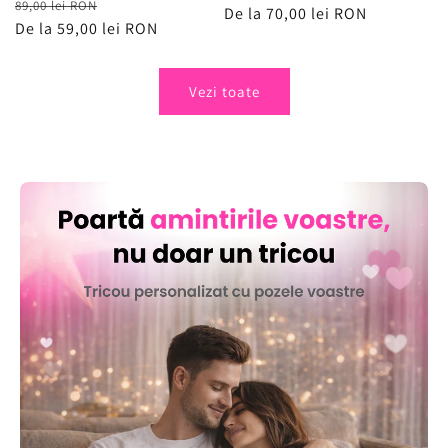
Preț
Preț
89,00 lei RON
obișnuit
De la 70,00 lei RON
de
obișnuit
De la 59,00 lei RON
de
vânzare
vânzare
Vezi toate