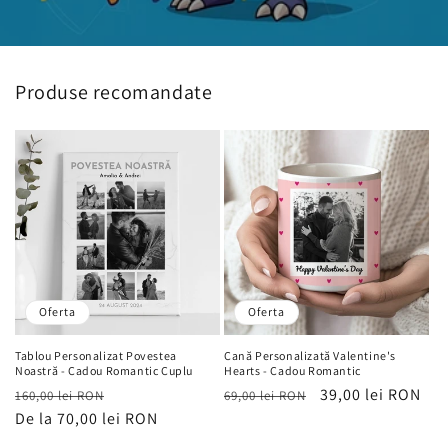
Produse recomandate
Oferta
Oferta
Tablou Personalizat Povestea
Cană Personalizată Valentine's
Noastră - Cadou Romantic Cuplu
Hearts - Cadou Romantic
Preț
Preț
Preț
Preț
39,00 lei RON
160,00 lei RON
69,00 lei RON
obișnuit
De la 70,00 lei RON
de
obișnuit
de
vânzare
vânzare